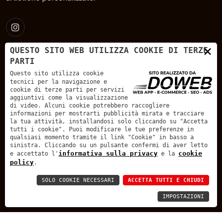
×
QUESTO SITO WEB UTILIZZA COOKIE DI TERZE
PARTI
Questo sito utilizza cookie
Via Nogarole, 85 - 37047 - San Bonifacio, Verona
tecnici per la navigazione e
cookie di terze parti per servizi
aggiuntivi come la visualizzazione
di video. Alcuni cookie potrebbero raccogliere
info@bersanivetrerie.it
informazioni per mostrarti pubblicità mirata e tracciare
la tua attività, installandosi solo cliccando su "Accetta
tutti i cookie". Puoi modificare le tue preferenze in
+39 045 766 5686
qualsiasi momento tramite il link "Cookie" in basso a
sinistra. Cliccando su un pulsante confermi di aver letto
informativa sulla privacy
cookie
e accettato l'
e la
policy
.
SOLO COOKIE NECESSARI
ACCETTA TUTTI E CHIUDI
P.IVA: 02290840236 | REA: VR229623 | Cap. Soc.: € 10.400,00 |
IMPOSTAZIONI
BERSANI & BERSANI - VETRERIE S.R.L.